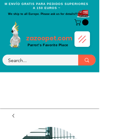
Μ ENVÍO GRATIS PARA PEDIDOS SUPERIORES
A 150 EUROS ~
We ship to all Europe. Please ask us for details!!!
zazoopet.com
Parrot's Favorite Place