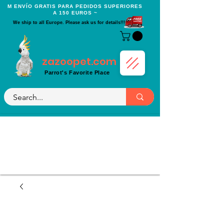
Μ ENVÍO GRATIS PARA PEDIDOS SUPERIORES
A 150 EUROS ~
We ship to all Europe. Please ask us for details!!!
zazoopet.com
Parrot's Favorite Place