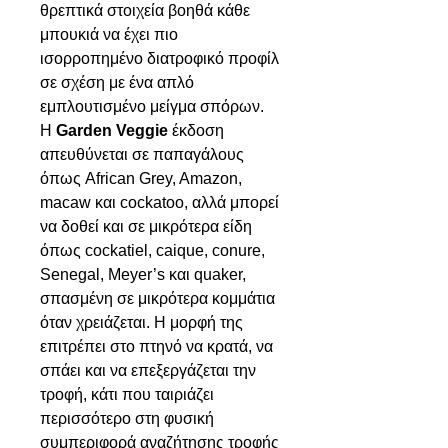
θρεπτικά στοιχεία βοηθά κάθε
μπουκιά να έχει πιο
ισορροπημένο διατροφικό προφίλ
σε σχέση με ένα απλό
εμπλουτισμένο μείγμα σπόρων.
Η
Garden Veggie
έκδοση
απευθύνεται σε παπαγάλους
όπως African Grey, Amazon,
macaw και cockatoo, αλλά μπορεί
να δοθεί και σε μικρότερα είδη
όπως cockatiel, caique, conure,
Senegal, Meyer’s και quaker,
σπασμένη σε μικρότερα κομμάτια
όταν χρειάζεται. Η μορφή της
επιτρέπει στο πτηνό να κρατά, να
σπάει και να επεξεργάζεται την
τροφή, κάτι που ταιριάζει
περισσότερο στη φυσική
συμπεριφορά αναζήτησης τροφής