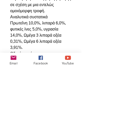
σε σχέση με μια εντελώς
ομοιόμορφη τροφή.
Αναλυτικά συστατικά
Πρωτεΐνη 10,0%, λιπαρά 6,0%,
φυτικές ίνες 5,0%, υγρασία
14,0%, Ωμέγα 3 λιπαρά οξέα
0,31%, Ωμέγα 6 λιπαρά οξέα
3,91%.
Οδηγίες χρήσης
Προσφέρετε τη Garden Veggie
Email
Facebook
YouTube
Nutri-Berries ολόκληρη σε
μεσαίους και μεγάλους
παπαγάλους ή σπασμένη σε
μικρότερα κομμάτια για μικρότερα
είδη. Μπορεί να τοποθετηθεί στο
μπολ τροφής ή σε σημείο
αναζήτησης τροφής, ανάλογα με
τον τρόπο που τρώει και