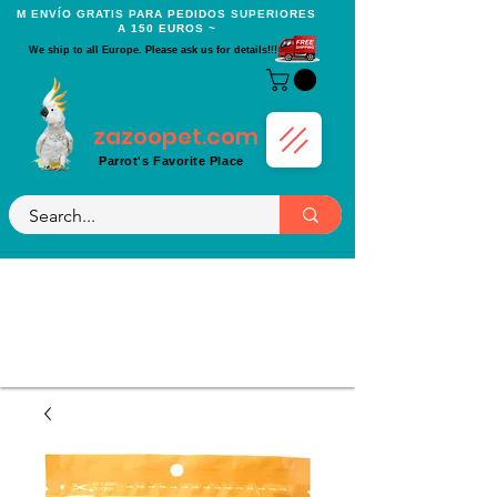
Μ ENVÍO GRATIS PARA PEDIDOS SUPERIORES
A 150 EUROS ~
We ship to all Europe. Please ask us for details!!!
zazoopet.com
Parrot's Favorite Place