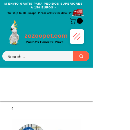
Μ ENVÍO GRATIS PARA PEDIDOS SUPERIORES
A 150 EUROS ~
We ship to all Europe. Please ask us for details!!!
zazoopet.com
Parrot's Favorite Place