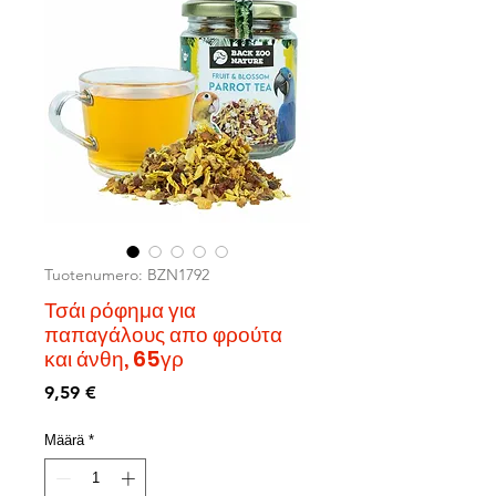
Tuotenumero: BZN1792
Τσάι ρόφημα για
παπαγάλους απο φρούτα
και άνθη, 65γρ
Hinta
9,59 €
Määrä
*