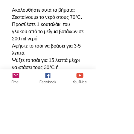
Ακολουθήστε αυτά τα βήματα:
Ζεσταίνουμε το νερό στους 70°C.
Προσθέστε 1 κουταλάκι του
γλυκού από το μείγμα βοτάνων σε
200 ml νερό.
Αφήστε το τσάι να βράσει για 3-5
λεπτά.
Ψύξτε το τσάι για 15 λεπτά μέχρι
να φτάσει τους 30°C ή
χαμηλότερα.
Σερβίρετε το τσάι σε ένα καθαρό
Email
Facebook
YouTube
πιάτο και δείτε το πουλί σας να
απολαμβάνει!
;Άλλες χρήσεις:
Σερβίρετε ζεστό για μια
χαλαρωτική απόλαυση.
Προσφέρετε κρύο ως δροσιστικό