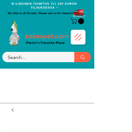
Μ ILMAINEN TOIMITUS YLI 150 EURON
TILAUKSESSA ~
We ship to all Europe. Please ask us for details!!!
zazoopet.com
Parrot's Favorite Place