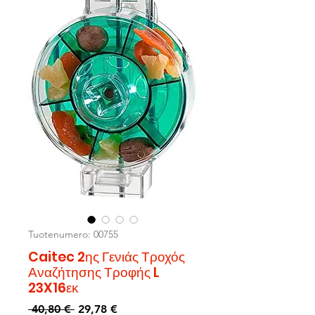
Tuotenumero: 00755
Caitec 2ης Γενιάς Τροχός
Αναζήτησης Τροφής L
23X16εκ
Normaali
Alehinta
 40,80 € 
29,78 €