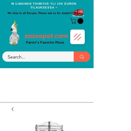
Μ ILMAINEN TOIMITUS YLI 150 EURON
TILAUKSESSA ~
We ship to all Europe. Please ask us for details!!!
zazoopet.com
Parrot's Favorite Place