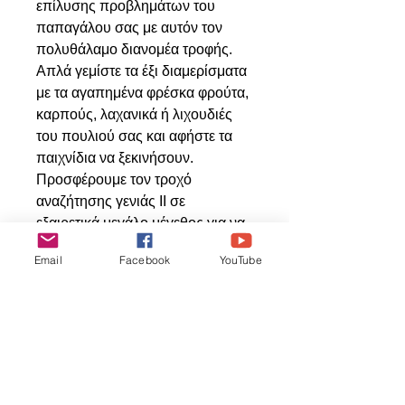
επίλυσης προβλημάτων του
παπαγάλου σας με αυτόν τον
πολυθάλαμο διανομέα τροφής.
Απλά γεμίστε τα έξι διαμερίσματα
με τα αγαπημένα φρέσκα φρούτα,
καρπούς, λαχανικά ή λιχουδιές
του πουλιού σας και αφήστε τα
παιχνίδια να ξεκινήσουν.
Προσφέρουμε τον τροχό
αναζήτησης γενιάς ΙΙ σε
εξαιρετικά μεγάλο μέγεθος για να
το απολαύσουν οι φτερωτοί φίλοι
Email
Facebook
YouTube
μας.
Tilaukseen
liittyviä