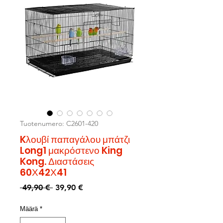
Tuotenumero: C2601-420
Kλουβί παπαγάλου μπάτζι
Long1 μακρόστενο King
Kong. Διαστάσεις
60Χ42Χ41
Normaali
Alehinta
 49,90 € 
39,90 €
hinta
Määrä
*