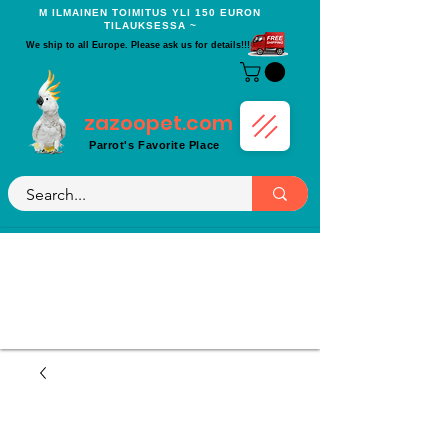
Μ ILMAINEN TOIMITUS YLI 150 EURON
TILAUKSESSA ~
We ship to all Europe. Please ask us for details!!!
zazoopet.com
Parrot's Favorite Place