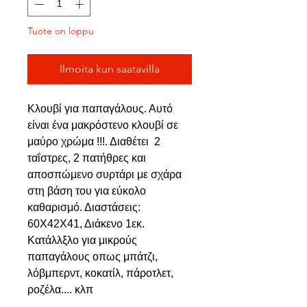
Tuote on loppu
Ilmoita kun saatavilla
Κλουβί για παπαγάλους. Αυτό
είναι ένα μακρόστενο κλουβί σε
μαύρο χρώμα !!!. Διαθέτει 2
ταΐστρες, 2 πατήθρες και
αποσπώμενο συρτάρι με σχάρα
στη βάση του για εύκολο
καθαρισμό. Διαστάσεις:
60Χ42Χ41, Διάκενο 1εκ.
Κατάλλξλο για μικρούς
παπαγάλους οπως μπάτζι,
λόβμπερντ, κοκατίλ, πάροτλετ,
ροζέλα.... κλπ