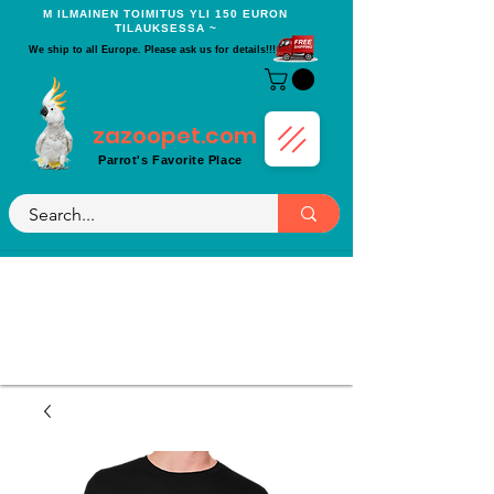
Μ ILMAINEN TOIMITUS YLI 150 EURON
TILAUKSESSA ~
We ship to all Europe. Please ask us for details!!!
zazoopet.com
Parrot's Favorite Place