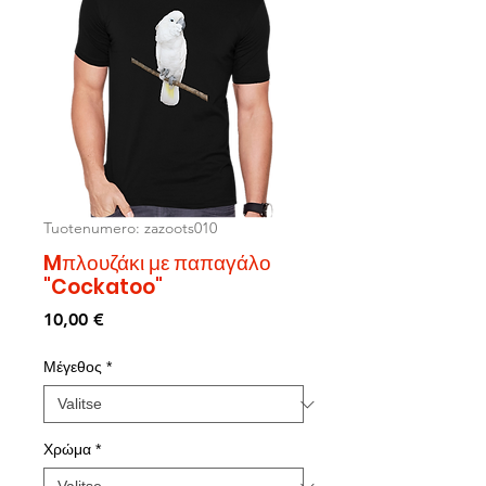
Tuotenumero: zazoots010
Mπλουζάκι με παπαγάλο
"Cockatoo"
Hinta
10,00 €
Μέγεθος
*
Χρώμα
*