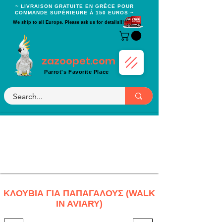
~ LIVRAISON GRATUITE EN GRÈCE POUR
COMMANDE SUPÉRIEURE À 150 EUROS ~
We ship to all Europe. Please ask us for details!!!
zazoopet.com
Parrot's Favorite Place
ΚΛΟΥΒΙΑ ΓΙΑ ΠΑΠΑΓΑΛΟΥΣ (WALK
IN AVIARY)