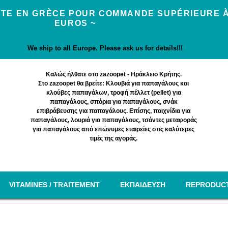
UITE EN GRÈCE POUR COMMANDE SUPÉRIEURE À
EUROS ~
We ship to all Europe. Please ask us for details!!!
Καλώς ήλθατε στο zazoopet - Ηράκλειο Κρήτης.
Στο zazoopet θα βρείτε: Κλουβιά για παπαγάλους και
κλούβες παπαγάλων, τροφή πέλλετ (pellet) για
παπαγάλους, σπόρια για παπαγάλους, σνάκ
επιβράβευσης για παπαγάλους. Επίσης, παιχνίδια για
παπαγάλους, λουριά για παπαγάλους, τσάντες μεταφοράς
για παπαγάλους από επώνυμες εταιρείες στις καλύτερες
τιμές της αγοράς.
VITAMINES / TRAITEMENT
EΚΠΑΙΔΕΥΣΗ
REPRODUC