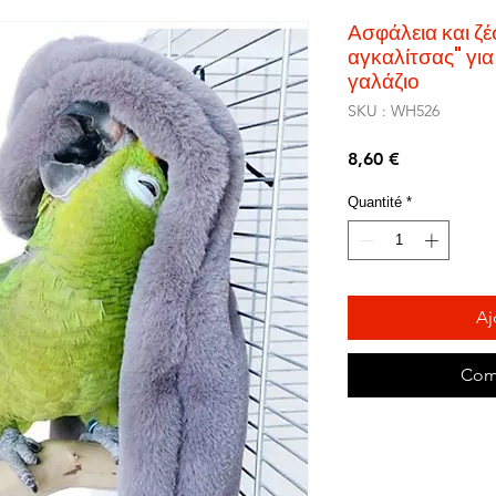
Ασφάλεια και ζέ
αγκαλίτσας" γι
γαλάζιο
SKU : WH526
Prix
8,60 €
Quantité
*
Aj
Com