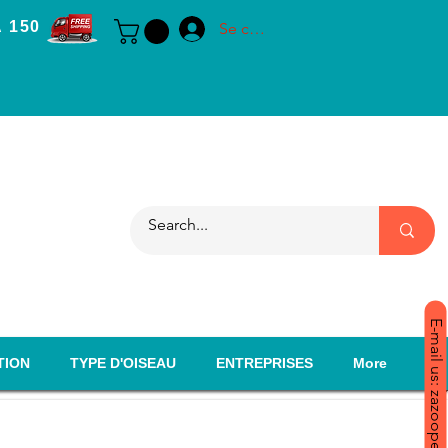
 150
Se connecter
E-mail us: zazoopet@yahoo.com
TION
TYPE D'OISEAU
ENTREPRISES
More