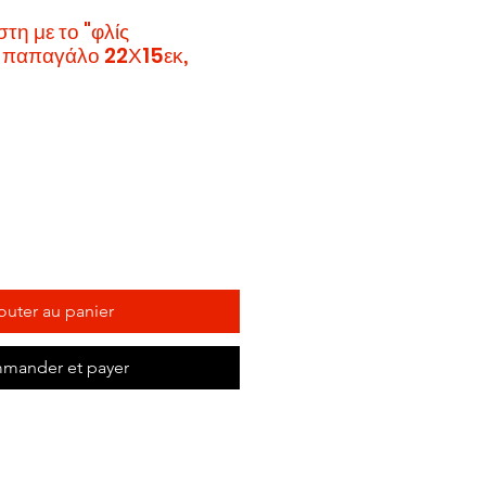
στη με το "φλίς
α παπαγάλο 22Χ15εκ,
outer au panier
mander et payer