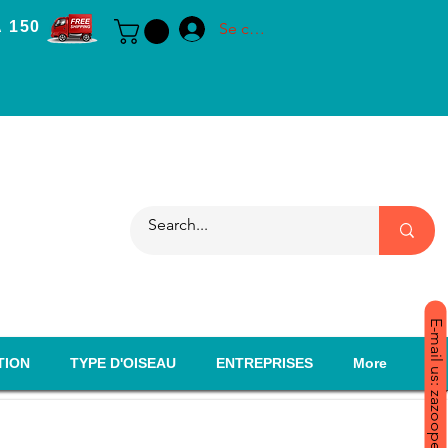
 150
Se connecter
E-mail us: zazoopet@yahoo.com
TION
TYPE D'OISEAU
ENTREPRISES
More