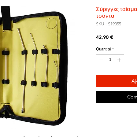
Σύριγγες ταίσμ
τσάντα
SKU : S19055
Prix
42,90 €
Quantité
*
Aj
Com