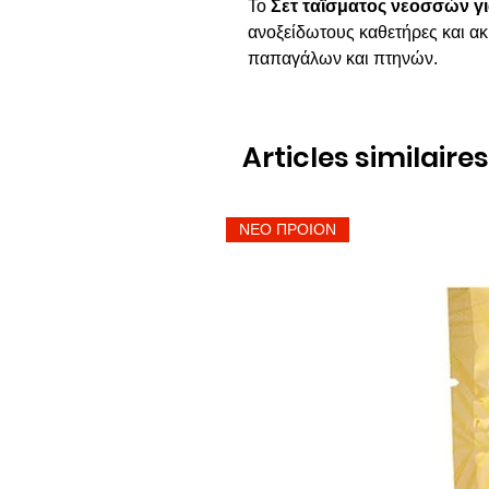
Το
Σετ ταΐσματος νεοσσών γι
ανοξείδωτους καθετήρες και ακί
παπαγάλων και πτηνών.
Articles similaires
ΝΕΟ ΠΡΟΙΟΝ