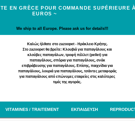
UITE EN GRÈCE POUR COMMANDE SUPÉRIEURE À
EUROS ~
We ship to all Europe. Please ask us for details!!!
Καλώς ήλθατε στο zazoopet - Ηράκλειο Κρήτης.
Στο zazoopet θα βρείτε: Κλουβιά για παπαγάλους και
κλούβες παπαγάλων, τροφή πέλλετ (pellet) για
παπαγάλους, σπόρια για παπαγάλους, σνάκ
επιβράβευσης για παπαγάλους. Επίσης, παιχνίδια για
παπαγάλους, λουριά για παπαγάλους, τσάντες μεταφοράς
για παπαγάλους από επώνυμες εταιρείες στις καλύτερες
τιμές της αγοράς.
VITAMINES / TRAITEMENT
EΚΠΑΙΔΕΥΣΗ
REPRODUC