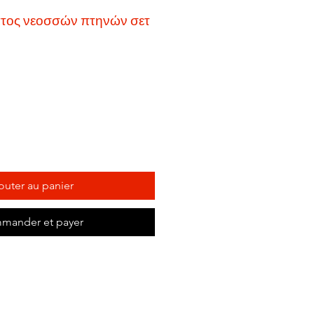
ατος νεοσσών πτηνών σετ
outer au panier
mander et payer