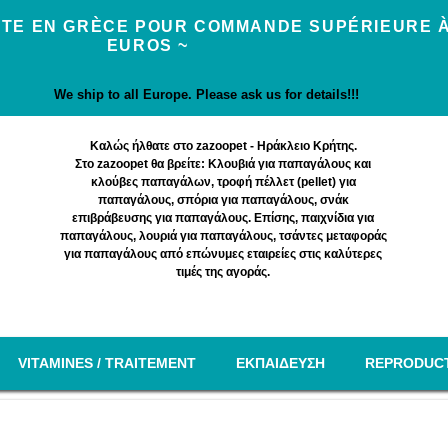
UITE EN GRÈCE POUR COMMANDE SUPÉRIEURE À
EUROS ~
We ship to all Europe. Please ask us for details!!!
Καλώς ήλθατε στο zazoopet - Ηράκλειο Κρήτης.
Στο zazoopet θα βρείτε: Κλουβιά για παπαγάλους και
κλούβες παπαγάλων, τροφή πέλλετ (pellet) για
παπαγάλους, σπόρια για παπαγάλους, σνάκ
επιβράβευσης για παπαγάλους. Επίσης, παιχνίδια για
παπαγάλους, λουριά για παπαγάλους, τσάντες μεταφοράς
για παπαγάλους από επώνυμες εταιρείες στις καλύτερες
τιμές της αγοράς.
VITAMINES / TRAITEMENT
EΚΠΑΙΔΕΥΣΗ
REPRODUC