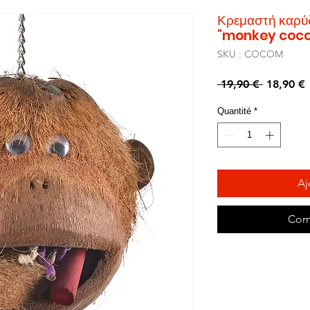
Κρεμαστή καρύ
"monkey coco
SKU : COCOM
Prix
P
 19,90 € 
18,90 €
original
Quantité
*
Aj
Com