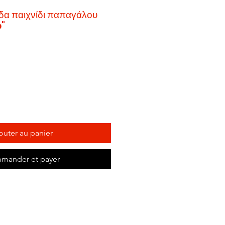
δα παιχνίδι παπαγάλου
"
rix
promotionnel
outer au panier
mander et payer