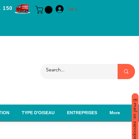
 150
Se connecter
E-mail us: zazoopet@yahoo.com
TION
TYPE D'OISEAU
ENTREPRISES
More