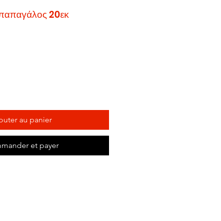
 παπαγάλος 20εκ
outer au panier
mander et payer