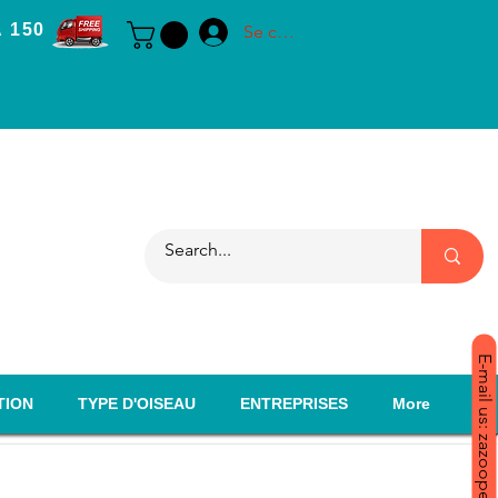
 150
Se connecter
E-mail us: zazoopet@yahoo.com
TION
TYPE D'OISEAU
ENTREPRISES
More