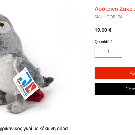
Λούτρινο Ζακό
SKU : COB154
Prix
19,00 €
Quantité
*
Aj
Com
ρικάνικος γκρί με κόκκινη ούρα