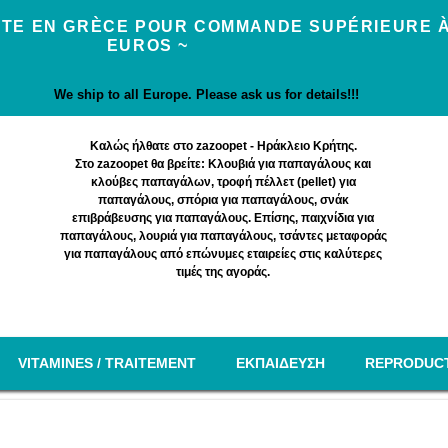
UITE EN GRÈCE POUR COMMANDE SUPÉRIEURE À
EUROS ~
We ship to all Europe. Please ask us for details!!!
Καλώς ήλθατε στο zazoopet - Ηράκλειο Κρήτης.
Στο zazoopet θα βρείτε: Κλουβιά για παπαγάλους και
κλούβες παπαγάλων, τροφή πέλλετ (pellet) για
παπαγάλους, σπόρια για παπαγάλους, σνάκ
επιβράβευσης για παπαγάλους. Επίσης, παιχνίδια για
παπαγάλους, λουριά για παπαγάλους, τσάντες μεταφοράς
για παπαγάλους από επώνυμες εταιρείες στις καλύτερες
τιμές της αγοράς.
VITAMINES / TRAITEMENT
EΚΠΑΙΔΕΥΣΗ
REPRODUC