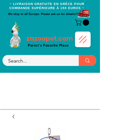
~ LIVRAISON GRATUITE EN GRÈCE POUR
COMMANDE SUPÉRIEURE À 150 EUROS ~
We ship to all Europe. Please ask us for details!!!
zazoopet.com
Parrot's Favorite Place