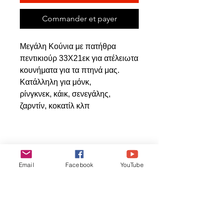
Commander et payer
Μεγάλη Κούνια με πατήθρα
πεντικιούρ 33Χ21εκ για ατέλειωτα
κουνήματα για τα πτηνά μας.
Κατάλληλη για μόνκ,
ρίνγκνεκ, κάικ, σενεγάλης,
ζαρντίν, κοκατίλ κλπ
Articles
Email
Facebook
YouTube
similaires
ΝΕΟ ΠΡΟΙΟΝ
ΝΕΟ ΠΡΟΙΟΝ