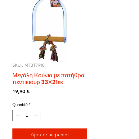
SKU : NTBT7910
Μεγάλη Κούνια με πατήθρα
πεντικιούρ 33Χ21εκ
Prix
19,90 €
Quantité
*
Ajouter au panier