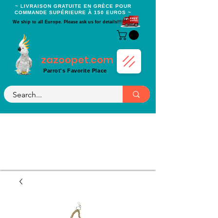
~ LIVRAISON GRATUITE EN GRÈCE POUR
COMMANDE SUPÉRIEURE À 150 EUROS ~
We ship to all Europe. Please ask us for details!!!
zazoopet.com
Parrot's Favorite Place