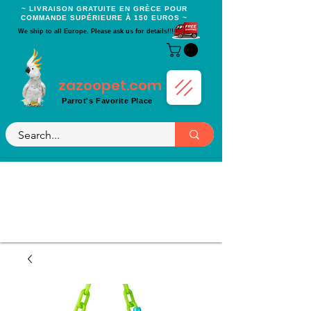
~ LIVRAISON GRATUITE EN GRÈCE POUR
COMMANDE SUPÉRIEURE À 150 EUROS ~
We ship to all Europe. Please ask us for details!!!
zazoopet.com
Parrot's Favorite Place