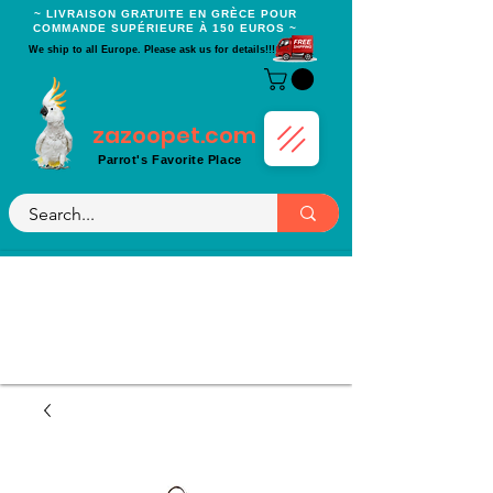
~ LIVRAISON GRATUITE EN GRÈCE POUR
COMMANDE SUPÉRIEURE À 150 EUROS ~
We ship to all Europe. Please ask us for details!!!
zazoopet.com
Parrot's Favorite Place