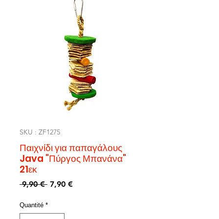
SKU : ZF1275
Παιχνίδι για παπαγάλους
Java "Πύργος Μπανάνα"
21εκ
Prix
Prix
 9,90 € 
7,90 €
original
promotionnel
Quantité
*