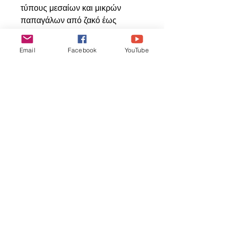
τύπους μεσαίων και μικρών
παπαγάλων από ζακό έως
κοκατίλ, μπάτζι, lovebirds κλπ
Email
Facebook
YouTube
Articles
similaires
ΝΕΟ ΠΡΟΙΟΝ
ΝΕΟ ΠΡΟΙΟΝ