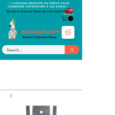
~ LIVRAISON GRATUITE EN GRÈCE POUR
COMMANDE SUPÉRIEURE À 150 EUROS ~
We ship to all Europe. Please ask us for details!!!
zazoopet.com
Parrot's Favorite Place