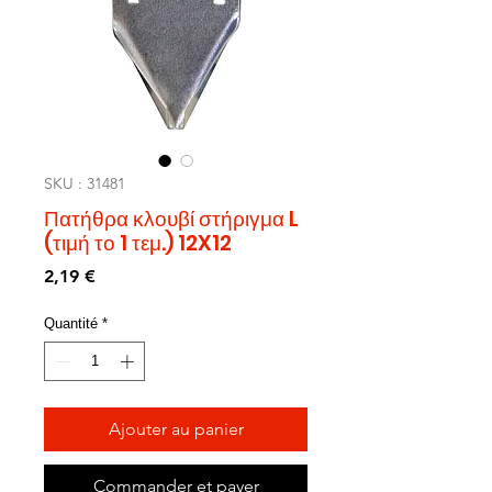
SKU : 31481
Πατήθρα κλουβί στήριγμα L
(τιμή το 1 τεμ.) 12X12
Prix
2,19 €
Quantité
*
Ajouter au panier
Commander et payer