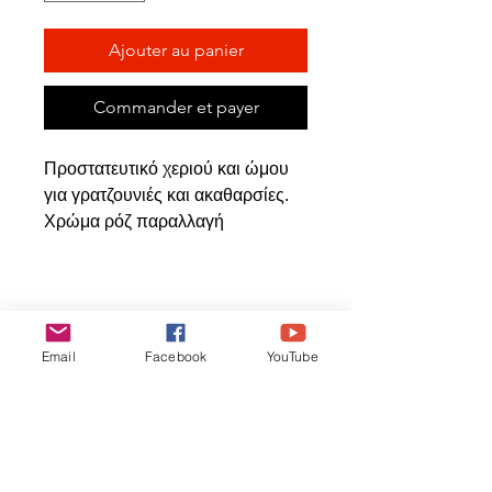
Ajouter au panier
Commander et payer
Προστατευτικό χεριού και ώμου
για γρατζουνιές και ακαθαρσίες.
Χρώμα ρόζ παραλλαγή
Articles
similaires
Email
Facebook
YouTube
ΝΕΟ ΠΡΟΙΟΝ
ΝΕΟ ΠΡΟΙΟΝ