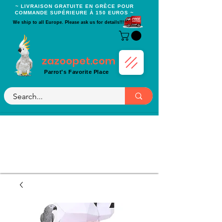
~ LIVRAISON GRATUITE EN GRÈCE POUR
COMMANDE SUPÉRIEURE À 150 EUROS ~
We ship to all Europe. Please ask us for details!!!
zazoopet.com
Parrot's Favorite Place