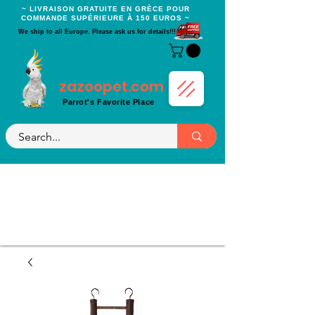
~ LIVRAISON GRATUITE EN GRÈCE POUR
COMMANDE SUPÉRIEURE À 150 EUROS ~
We ship to all Europe. Please ask us for details!!!
zazoopet.com
Parrot's Favorite Place