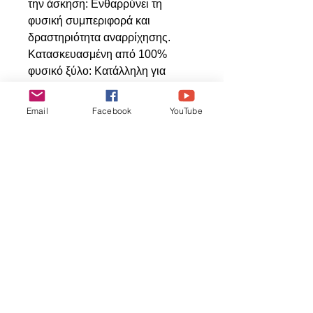
την άσκηση: Ενθαρρύνει τη
φυσική συμπεριφορά και
δραστηριότητα αναρρίχησης.
Κατασκευασμένη από 100%
φυσικό ξύλο: Κατάλληλη για
καθημερινή χρήση.
Email
Facebook
YouTube
Articles
similaires
ΝΕΟ ΠΡΟΙΟΝ
ΝΕΟ ΠΡΟΙΟΝ