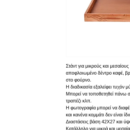
Στάντ για μικρούς και μεσαίου
αποφλοιωμένο δέντρο καφέ, βρ
στο φούρνο.
Η διαδικασία εξαλείφει τυχόν μ
Μπορεί να τοποθετηθεί πάνω σ
τραπέζι κλπ.
Η φωτογραφία μπορεί να διαφέρ
και κανένα κομμάτι δεν είναι ίδι
Διαστάσεις βάση 42Χ27 και ύψ
Κατάλληλο για μικρά και μεσαί