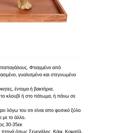
ς παπαγάλους. Φτιαγμένο από
ασμένο, γυαλισμένο και στεγνωμένο
ύκητες, έντομα ή βακτήρια.
το κλουβί ή στο πάτωμα, ή πάνω σε
ει λόγω του οτι είναι απο φυσικό ξύλο
ο με το άλλο.
ος 30-35εκ
α πτηνά όπως Σενεγάλης, Κάικ, Κοκατίλ,