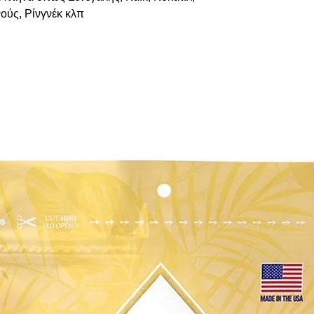
ούς, Ρίνγνέκ κλπ