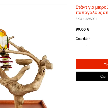
Στάντ για μικρο
παπαγάλους απ
SKU : JWS001
Prix
99,00 €
Quantité
*
Aj
Com