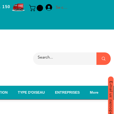
 150
Se connecter
E-mail us: zazoopet@yahoo.com
TION
TYPE D'OISEAU
ENTREPRISES
More