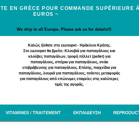
UITE EN GRÈCE POUR COMMANDE SUPÉRIEURE À
EUROS ~
We ship to all Europe. Please ask us for details!!!
Καλώς ήλθατε στο zazoopet - Ηράκλειο Κρήτης.
Στο zazoopet θα βρείτε: Κλουβιά για παπαγάλους και
κλούβες παπαγάλων, τροφή πέλλετ (pellet) για
παπαγάλους, σπόρια για παπαγάλους, σνάκ
επιβράβευσης για παπαγάλους. Επίσης, παιχνίδια για
παπαγάλους, λουριά για παπαγάλους, τσάντες μεταφοράς
για παπαγάλους από επώνυμες εταιρείες στις καλύτερες
τιμές της αγοράς.
VITAMINES / TRAITEMENT
EΚΠΑΙΔΕΥΣΗ
REPRODUC