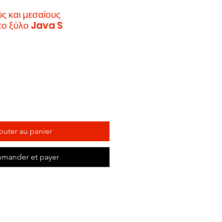
ύς και μεσαίους
ο ξύλο Java S
outer au panier
mander et payer