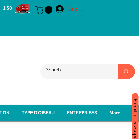
 150
Se connecter
E-mail us: zazoopet@yahoo.com
TION
TYPE D'OISEAU
ENTREPRISES
More