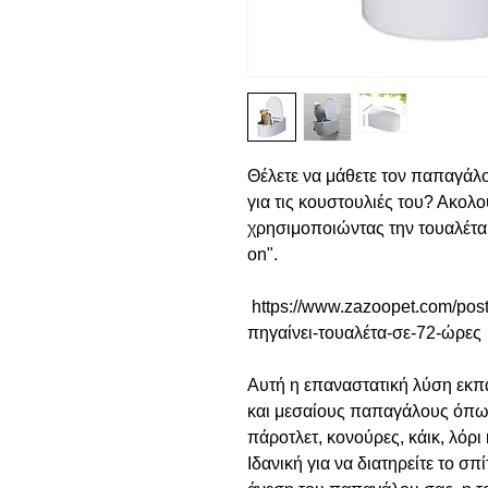
Θέλετε να μάθετε τον παπαγάλο
για τις κουστουλιές του? Ακολο
χρησιμοποιώντας την τουαλέτα
on".
https://www.zazoopet.com/pos
πηγαίνει-τουαλέτα-σε-72-ώρε
Αυτή η επαναστατική λύση εκπα
και μεσαίους παπαγάλους όπως
πάροτλετ, κονούρες, κάικ, λόρ
Ιδανική για να διατηρείτε το σπ