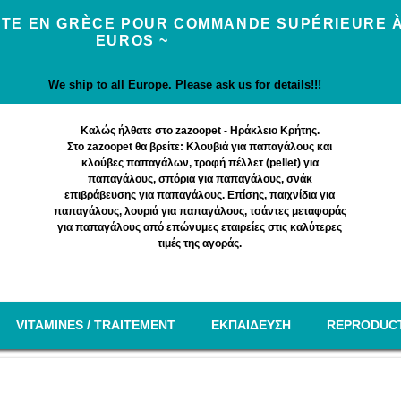
UITE EN GRÈCE POUR COMMANDE SUPÉRIEURE À
EUROS ~
We ship to all Europe. Please ask us for details!!!
Καλώς ήλθατε στο zazoopet - Ηράκλειο Κρήτης.
Στο zazoopet θα βρείτε: Κλουβιά για παπαγάλους και
κλούβες παπαγάλων, τροφή πέλλετ (pellet) για
παπαγάλους, σπόρια για παπαγάλους, σνάκ
επιβράβευσης για παπαγάλους. Επίσης, παιχνίδια για
παπαγάλους, λουριά για παπαγάλους, τσάντες μεταφοράς
για παπαγάλους από επώνυμες εταιρείες στις καλύτερες
τιμές της αγοράς.
VITAMINES / TRAITEMENT
EΚΠΑΙΔΕΥΣΗ
REPRODUC