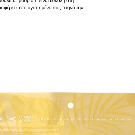
υαλέτα "poop on" είναι εύκολη στη
οσφέρετε στο αγαπημένο σας πτηνό την