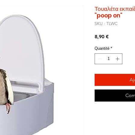
Τουαλέτα εκπαί
"poop on"
SKU : TLWC
Prix
8,90 €
Quantité
*
Aj
Com