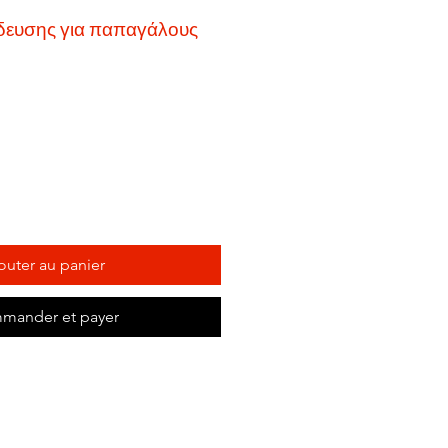
δευσης για παπαγάλους
outer au panier
mander et payer