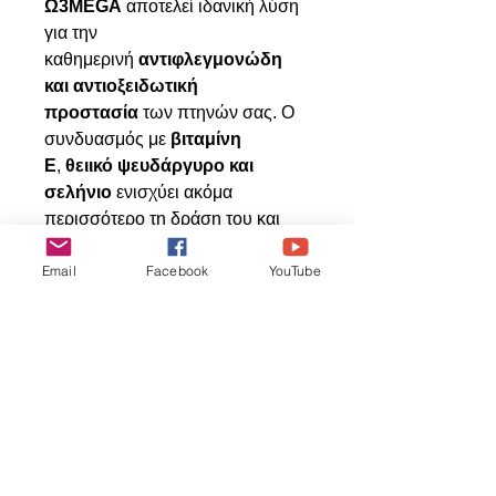
Ω3MEGA
αποτελεί ιδανική λύση
για την
καθημερινή
αντιφλεγμονώδη
και αντιοξειδωτική
προστασία
των πτηνών σας. Ο
συνδυασμός με
βιταμίνη
Ε
,
θειικό ψευδάργυρο και
σελήνιο
ενισχύει ακόμα
περισσότερο τη δράση του και
εξασφαλίζει
μέγιστη
Email
Facebook
YouTube
απορρόφηση και
αποτελεσματικότητα
.
Articles
similaires