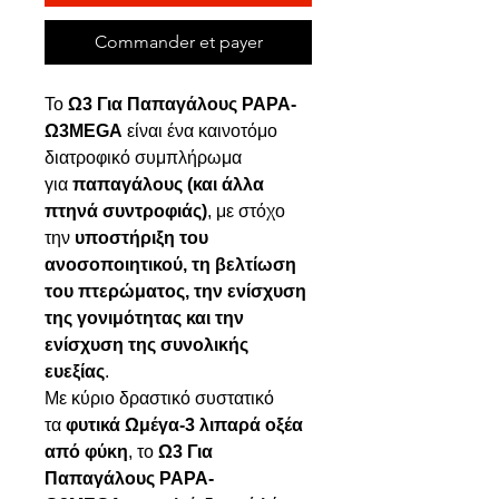
Commander et payer
Το
Ω3 Για Παπαγάλους PAPA-
Ω3MEGA
είναι ένα καινοτόμο
διατροφικό συμπλήρωμα
για
παπαγάλους (και άλλα
πτηνά συντροφιάς)
, με στόχο
την
υποστήριξη του
ανοσοποιητικού, τη βελτίωση
του πτερώματος, την ενίσχυση
της γονιμότητας και την
ενίσχυση της συνολικής
ευεξίας
.
Με κύριο δραστικό συστατικό
τα
φυτικά Ωμέγα-3 λιπαρά οξέα
από φύκη
, το
Ω3 Για
Παπαγάλους PAPA-