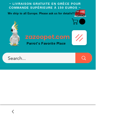
~ LIVRAISON GRATUITE EN GRÈCE POUR
COMMANDE SUPÉRIEURE À 150 EUROS ~
We ship to all Europe. Please ask us for details!!!
zazoopet.com
Parrot's Favorite Place