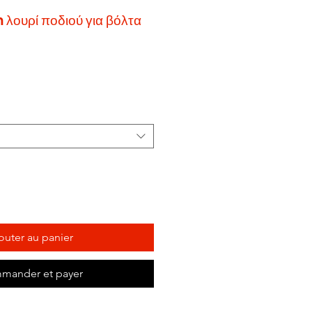
λουρί ποδιού για βόλτα
outer au panier
mander et payer