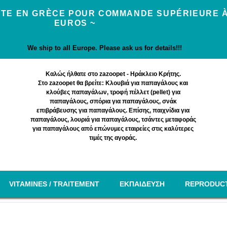
UITE EN GRÈCE POUR COMMANDE SUPÉRIEURE À
EUROS ~
We ship to all Europe. Please ask us for details!!!
Καλώς ήλθατε στο zazoopet - Ηράκλειο Κρήτης.
Στο zazoopet θα βρείτε: Κλουβιά για παπαγάλους και
κλούβες παπαγάλων, τροφή πέλλετ (pellet) για
παπαγάλους, σπόρια για παπαγάλους, σνάκ
επιβράβευσης για παπαγάλους. Επίσης, παιχνίδια για
παπαγάλους, λουριά για παπαγάλους, τσάντες μεταφοράς
για παπαγάλους από επώνυμες εταιρείες στις καλύτερες
τιμές της αγοράς.
VITAMINES / TRAITEMENT
EΚΠΑΙΔΕΥΣΗ
REPRODUC