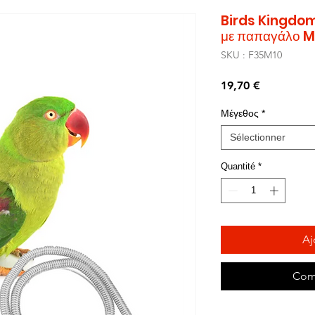
Birds Kingdom 
με παπαγάλο M
SKU : F35M10
Prix
19,70 €
Μέγεθος
*
Sélectionner
Quantité
*
Aj
Com