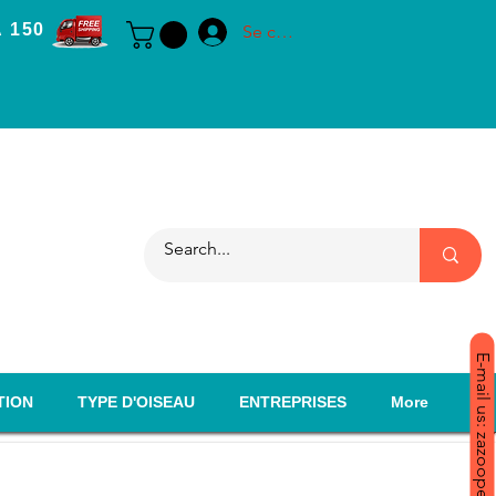
 150
Se connecter
E-mail us: zazoopet@yahoo.com
TION
TYPE D'OISEAU
ENTREPRISES
More