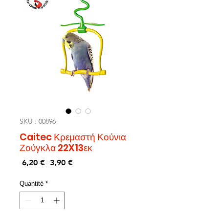
SKU : 00896
Caitec Κρεμαστή Κούνια
Ζούγκλα 22X13εκ
Prix
Prix
 6,20 € 
3,90 €
original
promotionnel
Quantité
*