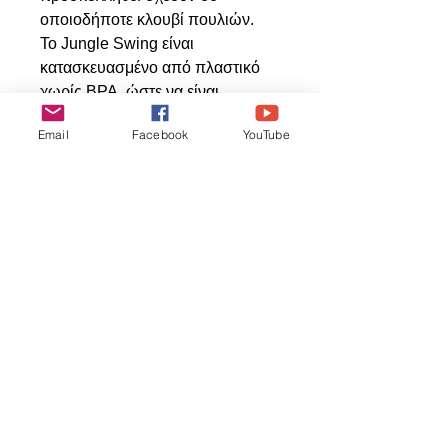
οποιοδήποτε κλουβί πουλιών.
Το Jungle Swing είναι
κατασκευασμένο από πλαστικό
χωρίς BPA, ώστε να είναι
ασφαλές για τα πουλιά.
Email
Facebook
YouTube
Articles
similaires
ΝΕΟ ΠΡΟΙΟΝ
ΝΕΟ ΠΡΟΙΟΝ