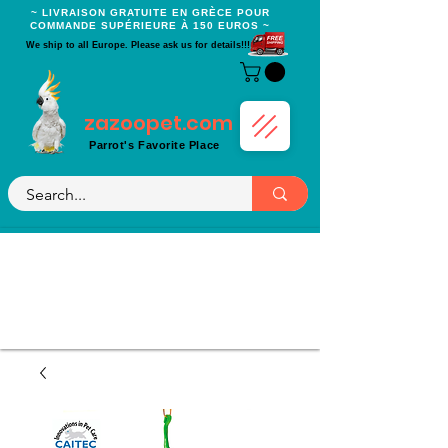
~ LIVRAISON GRATUITE EN GRÈCE POUR
COMMANDE SUPÉRIEURE À 150 EUROS ~
We ship to all Europe. Please ask us for details!!!
zazoopet.com
Parrot's Favorite Place