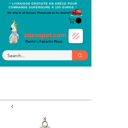
~ LIVRAISON GRATUITE EN GRÈCE POUR
COMMANDE SUPÉRIEURE À 150 EUROS ~
We ship to all Europe. Please ask us for details!!!
zazoopet.com
Parrot's Favorite Place