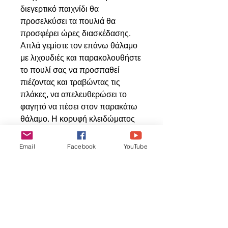
διεγερτικό παιχνίδι θα
προσελκύσει τα πουλιά θα
προσφέρει ώρες διασκέδασης.
Απλά γεμίστε τον επάνω θάλαμο
με λιχουδιές και παρακολουθήστε
το πουλί σας να προσπαθεί
πιέζοντας και τραβώντας τις
πλάκες, να απελευθερώσει το
φαγητό να πέσει στον παρακάτω
θάλαμο. Η κορυφή κλειδώματος
επιτρέπει την εύκολη
επαναπλήρωση. Συνιστούμε αυτό
Email
Facebook
YouTube
το παιχνίδι για μεσαίου και
μεγάλου μεγέθους πουλιά.
Articles