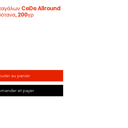
παγάλων CeDe Allround
 βότανα, 200γρ
outer au panier
mander et payer