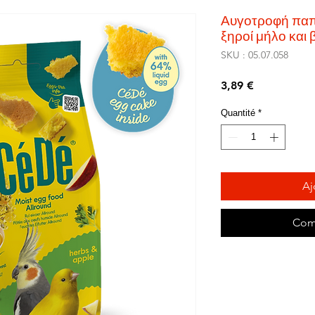
Αυγοτροφή πα
ξηροί μήλο και
SKU : 05.07.058
Prix
3,89 €
Quantité
*
Aj
Com