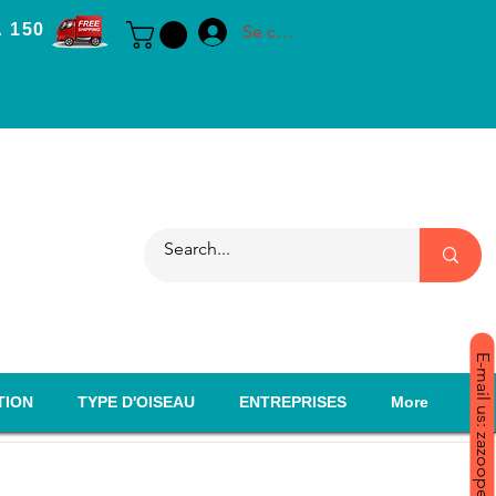
 150
Se connecter
E-mail us: zazoopet@yahoo.com
TION
TYPE D'OISEAU
ENTREPRISES
More