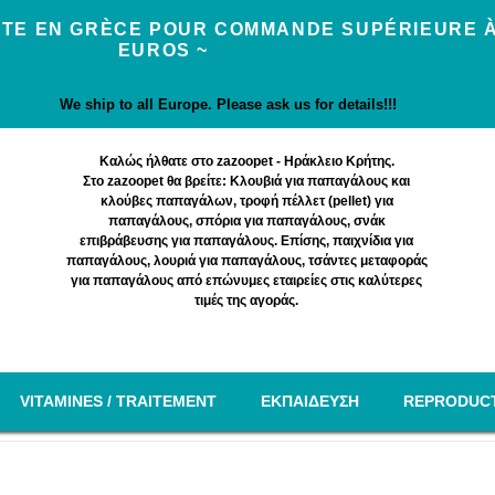
UITE EN GRÈCE POUR COMMANDE SUPÉRIEURE À
EUROS ~
We ship to all Europe. Please ask us for details!!!
Καλώς ήλθατε στο zazoopet - Ηράκλειο Κρήτης.
Στο zazoopet θα βρείτε: Κλουβιά για παπαγάλους και
κλούβες παπαγάλων, τροφή πέλλετ (pellet) για
παπαγάλους, σπόρια για παπαγάλους, σνάκ
επιβράβευσης για παπαγάλους. Επίσης, παιχνίδια για
παπαγάλους, λουριά για παπαγάλους, τσάντες μεταφοράς
για παπαγάλους από επώνυμες εταιρείες στις καλύτερες
τιμές της αγοράς.
VITAMINES / TRAITEMENT
EΚΠΑΙΔΕΥΣΗ
REPRODUC