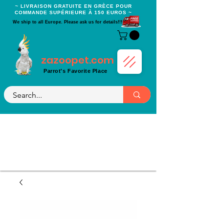
~ LIVRAISON GRATUITE EN GRÈCE POUR
COMMANDE SUPÉRIEURE À 150 EUROS ~
We ship to all Europe. Please ask us for details!!!
zazoopet.com
Parrot's Favorite Place