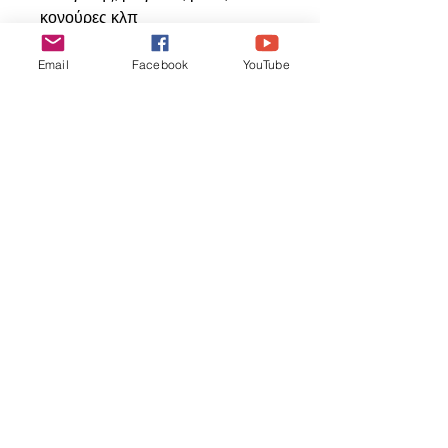
κονούρες κλπ
Email
Facebook
YouTube
Articles
similaires
ΝΕΟ ΠΡΟΙΟΝ
ΝΕΟ ΠΡΟΙΟΝ