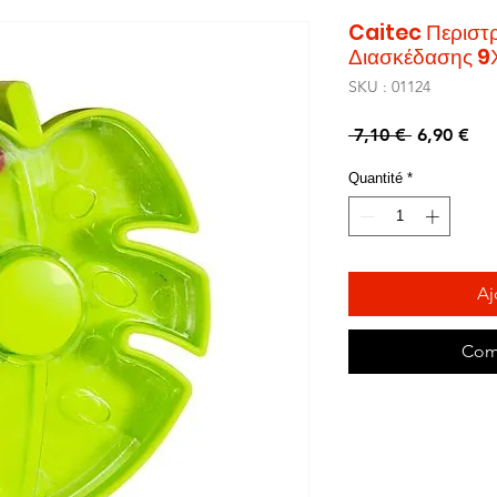
Caitec Περιστ
Διασκέδασης 9
SKU : 01124
Prix
Pri
 7,10 € 
6,90 €
original
pro
Quantité
*
Aj
Com