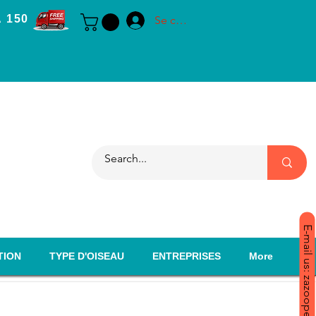
 150
Se connecter
E-mail us: zazoopet@yahoo.com
TION
TYPE D'OISEAU
ENTREPRISES
More