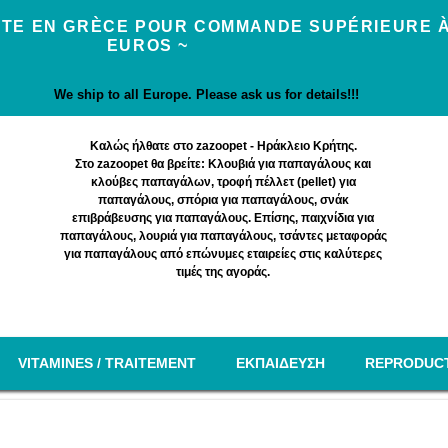
UITE EN GRÈCE POUR COMMANDE SUPÉRIEURE À
EUROS ~
We ship to all Europe. Please ask us for details!!!
Καλώς ήλθατε στο zazoopet - Ηράκλειο Κρήτης.
Στο zazoopet θα βρείτε: Κλουβιά για παπαγάλους και
κλούβες παπαγάλων, τροφή πέλλετ (pellet) για
παπαγάλους, σπόρια για παπαγάλους, σνάκ
επιβράβευσης για παπαγάλους. Επίσης, παιχνίδια για
παπαγάλους, λουριά για παπαγάλους, τσάντες μεταφοράς
για παπαγάλους από επώνυμες εταιρείες στις καλύτερες
τιμές της αγοράς.
VITAMINES / TRAITEMENT
EΚΠΑΙΔΕΥΣΗ
REPRODUC