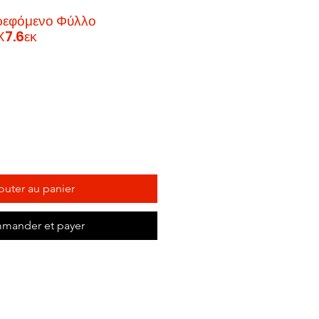
ρεφόμενο Φύλλο
Χ7.6εκ
x
motionnel
outer au panier
mander et payer