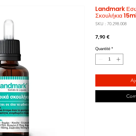
Landmark Εσω
Σκουλήκια 15m
SKU : 70.298.008
Prix
7,90 €
Quantité
*
Aj
Com