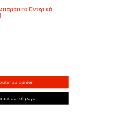
παράσιτα Εντερικά
l
outer au panier
mander et payer