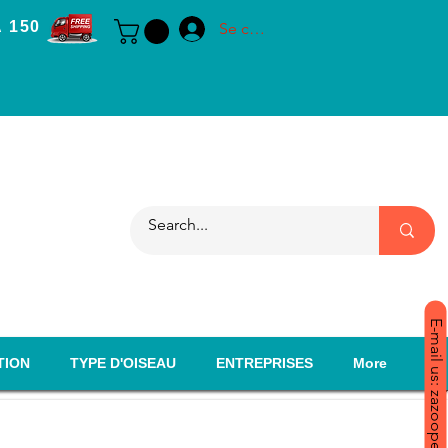
 150
Se connecter
E-mail us: zazoopet@yahoo.com
TION
TYPE D'OISEAU
ENTREPRISES
More