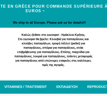
UITE EN GRÈCE POUR COMMANDE SUPÉRIEURE À
EUROS ~
We ship to all Europe. Please ask us for details!!!
Καλώς ήλθατε στο zazoopet - Ηράκλειο Κρήτης.
Στο zazoopet θα βρείτε: Κλουβιά για παπαγάλους και
κλούβες παπαγάλων, τροφή πέλλετ (pellet) για
παπαγάλους, σπόρια για παπαγάλους, σνάκ
επιβράβευσης για παπαγάλους. Επίσης, παιχνίδια για
παπαγάλους, λουριά για παπαγάλους, τσάντες μεταφοράς
για παπαγάλους από επώνυμες εταιρείες στις καλύτερες
τιμές της αγοράς.
VITAMINES / TRAITEMENT
EΚΠΑΙΔΕΥΣΗ
REPRODUC