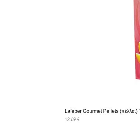
Lafeber Gourmet Pellets (πέλλετ) T
Prix
12,69 €