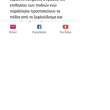
επιθηλίου των ποδιών ενώ
παράλληλα προστατεύουν τα
πόδια από το ξεφλούδισμα και
την ανάπτυξη μυκήτων και
παρασσίτων. Ανοίγουν τους
Email
Facebook
YouTube
φραγμένους πόρους και τους
ειδικούς θύλακες της επιδερμίδας
από τους οποίους εκφύονται τα
φτερά, διευκολύνοντας συνολικά
την διαδικασία πτεροφυΐας.
Η ειδική σύνθεση των Ιαματικών
Ανθόλουτρων της Landmark
Solids & Liquids αλλάζει την
οσμωτική ισορροπία του νερού,
μειώνοντας την απώλεια
μεταλλικών αλάτων μέσω του
δέρματος. Αυξάνει το αίσθημα
δροσιάς του μπάνιου, μειώνοντας