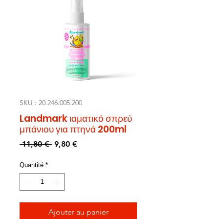
SKU : 20.246.005.200
Landmark ιαματικό σπρεύ
μπάνιου για πτηνά 200ml
Prix
Prix
 11,80 € 
9,80 €
original
promotionnel
Quantité
*
Ajouter au panier