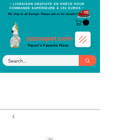
~ LIVRAISON GRATUITE EN GRÈCE POUR
COMMANDE SUPÉRIEURE À 150 EUROS ~
We ship to all Europe. Please ask us for details!!!
zazoopet.com
Parrot's Favorite Place