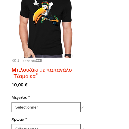
SKU : zazoots008
Mπλουζάκι με παπαγάλο
"Τζαμάικα"
Prix
10,00 €
Μέγεθος
*
Χρώμα
*