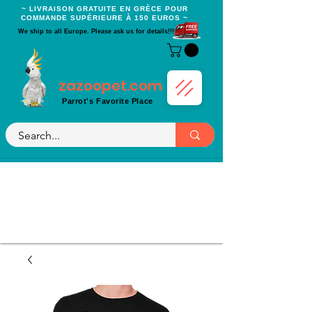
~ LIVRAISON GRATUITE EN GRÈCE POUR
COMMANDE SUPÉRIEURE À 150 EUROS ~
We ship to all Europe. Please ask us for details!!!
zazoopet.com
Parrot's Favorite Place