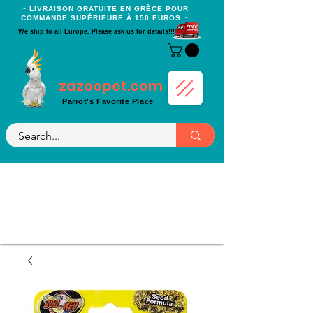
~ LIVRAISON GRATUITE EN GRÈCE POUR
COMMANDE SUPÉRIEURE À 150 EUROS ~
We ship to all Europe. Please ask us for details!!!
zazoopet.com
Parrot's Favorite Place