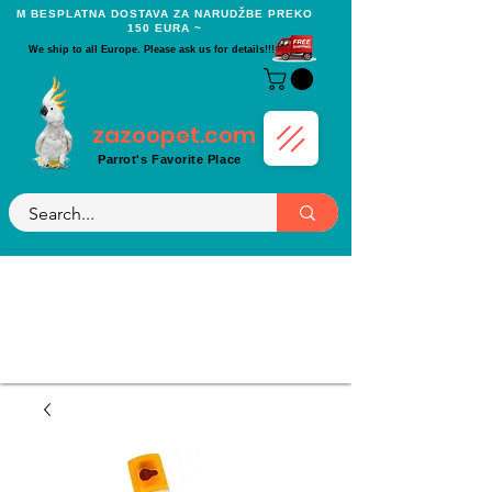
Μ BESPLATNA DOSTAVA ZA NARUDŽBE PREKO
150 EURA ~
We ship to all Europe. Please ask us for details!!!
zazoopet.com
Parrot's Favorite Place