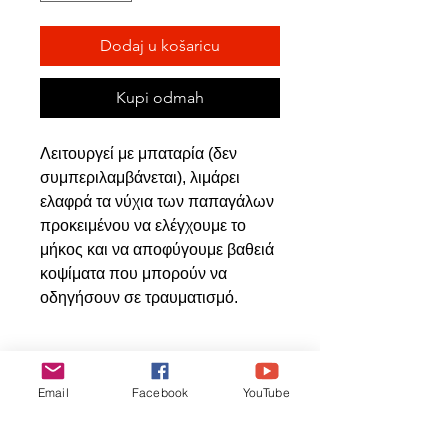
Dodaj u košaricu
Kupi odmah
Λειτουργεί με μπαταρία (δεν
συμπεριλαμβάνεται), λιμάρει
ελαφρά τα νύχια των παπαγάλων
προκειμένου να ελέγχουμε το
μήκος και να αποφύγουμε βαθειά
κοψίματα που μπορούν να
οδηγήσουν σε τραυματισμό.
Povezani
Email
Facebook
YouTube
proizvodi