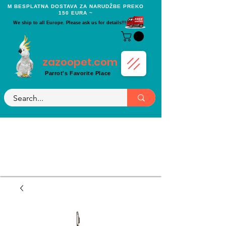
Μ BESPLATNA DOSTAVA ZA NARUDŽBE PREKO
150 EURA ~
We ship to all Europe. Please ask us for details!!!
zazoopet.com
Parrot's Favorite Place