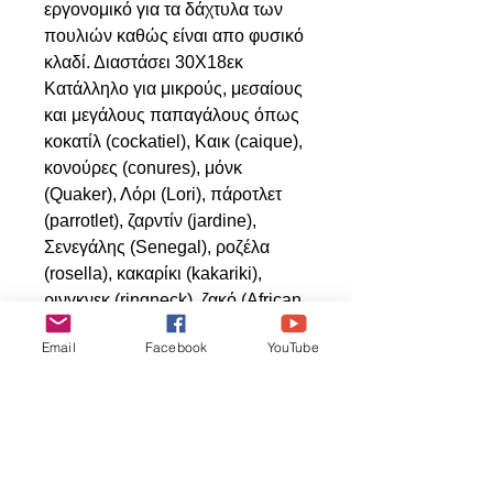
εργονομικό για τα δάχτυλα των
πουλιών καθώς είναι απο φυσικό
κλαδί. Διαστάσει 30Χ18εκ
Κατάλληλο για μικρούς, μεσαίους
και μεγάλους παπαγάλους όπως
κοκατίλ (cockatiel), Καικ (caique),
κονούρες (conures), μόνκ
(Quaker), Λόρι (Lori), πάροτλετ
(parrotlet), ζαρντίν (jardine),
Σενεγάλης (Senegal), ροζέλα
(rosella), κακαρίκι (kakariki),
ρινγκνεκ (ringneck), ζακό (African
grey, Αμαζονίου (Amazon),
Email
Facebook
YouTube
εκλεκτούς (eclectus),
Αλεξανδρινός (Alexander),
Κοκατού (cockatoo) κλπ.