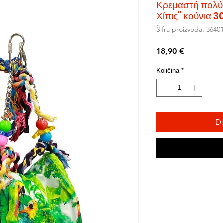
Κρεμαστή πολύ
Χίπις" κούνια 3
Šifra proizvoda: 3640
Cijena
18,90 €
Količina
*
Do