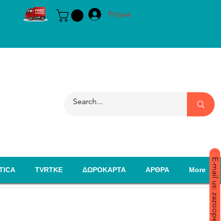
Prijava
E-mail us: zazoopet@yahoo.com
TICA
TVRTKE
ΔΩΡΟΚΑΡΤΑ
ΑΡΘΡΑ
More