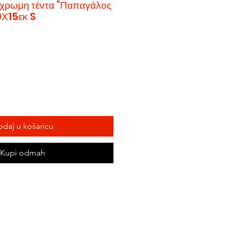
χρωμη τέντα "Παπαγάλος
0Χ15εκ S
1
daj u košaricu
Kupi odmah