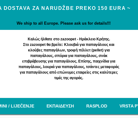
 DOSTAVA ZA NARUDŽBE PREKO 150 EURA ~
We ship to all Europe. Please ask us for details!!!
Καλώς ήλθατε στο zazoopet - Ηράκλειο Κρήτης.
Στο zazoopet θα βρείτε: Κλουβιά για παπαγάλους και
κλούβες παπαγάλων, τροφή πέλλετ (pellet) για
παπαγάλους, σπόρια για παπαγάλους, σνάκ
επιβράβευσης για παπαγάλους. Επίσης, παιχνίδια για
παπαγάλους, λουριά για παπαγάλους, τσάντες μεταφοράς
για παπαγάλους από επώνυμες εταιρείες στις καλύτερες
τιμές της αγοράς.
INI / LIJEČENJE
EΚΠΑΙΔΕΥΣΗ
RASPLOD
VRSTA P