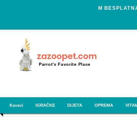
Μ BESPLATNA
zazoopet.com
Parrot's Favorite Place
Kavezi
IGRAČKE
DIJETA
OPREMA
VITAM