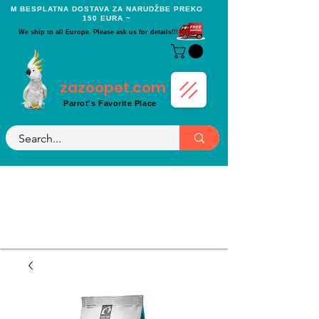
Μ BESPLATNA DOSTAVA ZA NARUDŽBE PREKO
150 EURA ~
We ship to all Europe. Please ask us for details!!!
zazoopet.com
Parrot's Favorite Place