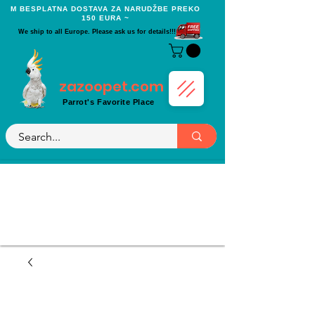
Μ BESPLATNA DOSTAVA ZA NARUDŽBE PREKO
150 EURA ~
We ship to all Europe. Please ask us for details!!!
zazoopet.com
Parrot's Favorite Place