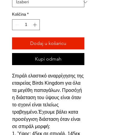
Količina
*
Dodaj u košaricu
Kupi odmah
Σπιράλ ελαστικό αναρρίχησης της
εταιρείας Birds Kingdom για όλα
τα μεγέθη παπαγάλων. Προσόχή
η διάσταση του ύψους είναι όταν
το σχοινί είναι τελείως
τραβηγμένο.Έχουμε βάλει κατα
προσέγγιση διάσταση όταν είναι
σε σπιράλ μορφή:
1. Ύψος: 45εκ σε σπιράλ, 145εκ