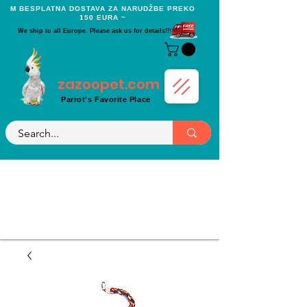
Μ BESPLATNA DOSTAVA ZA NARUDŽBE PREKO
150 EURA ~
We ship to all Europe. Please ask us for details!!!
zazoopet.com
Parrot's Favorite Place