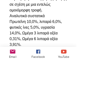
σε σχέση με μια εντελώς
ομοιόμορφη τροφή.
Αναλυτικά συστατικά
Πρωτεΐνη 10,0%, λιπαρά 6,0%,
φυτικές ίνες 5,0%, υγρασία
14,0%, Ωμέγα 3 λιπαρά οξέα
0,31%, Ωμέγα 6 λιπαρά οξέα
3,91%.
Οδηγίες χρήσης
Προσφέρετε τη Garden Veggie
Email
Facebook
YouTube
Nutri-Berries ολόκληρη σε
μεσαίους και μεγάλους
παπαγάλους ή σπασμένη σε
μικρότερα κομμάτια για μικρότερα
είδη. Μπορεί να τοποθετηθεί στο
μπολ τροφής ή σε σημείο
αναζήτησης τροφής, ανάλογα με
τον τρόπο που τρώει και