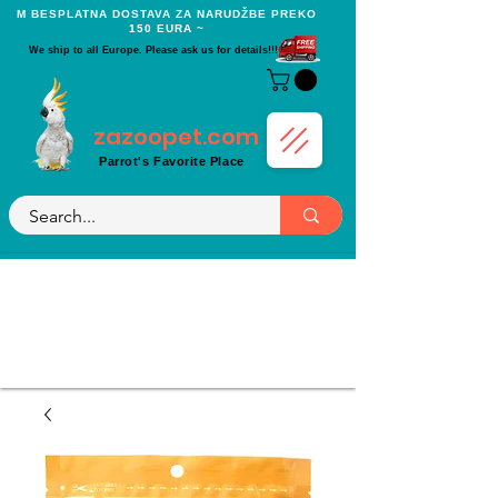
Μ BESPLATNA DOSTAVA ZA NARUDŽBE PREKO
150 EURA ~
We ship to all Europe. Please ask us for details!!!
zazoopet.com
Parrot's Favorite Place