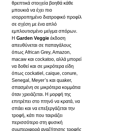
θρεπτικά στοιχεία βοηθά κάθε
μπουκιά να έχει πιο
ισορροπημένο διατροφικό προφίλ
σε σχέση με ένα απλό
εμπλουτισμένο μείγμα σπόρων.
Η
Garden Veggie
έκδοση
απευθύνεται σε παπαγάλους
όπως African Grey, Amazon,
macaw και cockatoo, αλλά μπορεί
να δοθεί και σε μικρότερα είδη
όπως cockatiel, caique, conure,
Senegal, Meyer’s και quaker,
σπασμένη σε μικρότερα κομμάτια
όταν χρειάζεται. Η μορφή της
επιτρέπει στο πτηνό να κρατά, να
σπάει και να επεξεργάζεται την
τροφή, κάτι που ταιριάζει
περισσότερο στη φυσική
συμπεριφορά αναζήτησης τροφής