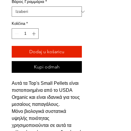
popustom
Βάρος Γραμμάρια
*
Količina
*
Dodaj u košaricu
Kupi odmah
Αυτά τα Top's Small Pellets είναι
πιστοποιημένα από το USDA
Organic και είναι ιδανικά για τους
μεσαίους παπαγάλους.
Μόνο βιολογικά συστατικά
υψηλής ποιότητας
χρησιμοποιούνται σε αυτά τα