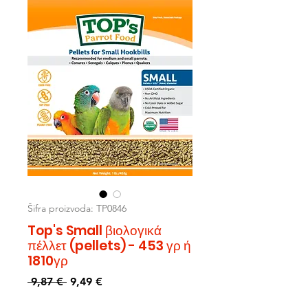
Šifra proizvoda: TP0846
Top's Small βιολογικά
πέλλετ (pellets) - 453 γρ ή
1810γρ
Redovna
Cijena
 9,87 € 
9,49 €
cijena
s