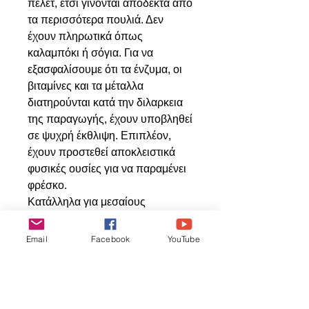
πέλετ, έτσι γίνονται αποδεκτά από
τα περισσότερα πουλιά. Δεν
έχουν πληρωτικά όπως
καλαμπόκι ή σόγια. Για να
εξασφαλίσουμε ότι τα ένζυμα, οι
βιταμίνες και τα μέταλλα
διατηρούνται κατά την διλαρκεια
της παραγωγής, έχουν υποβληθεί
σε ψυχρή έκθλιψη. Επιπλέον,
έχουν προστεθεί αποκλειστικά
φυσικές ουσίες για να παραμένει
φρέσκο.
Κατάλληλα για μεσαίους
παπαγάλους όπως μόνκ,
σενεγάλης, ζαρντίν, κονούρα,
Email
Facebook
YouTube
Αλεξανδρινό, ρίνγκνεκ και άλλους
παπαγάλους παρόμοιου
μεγέθους.