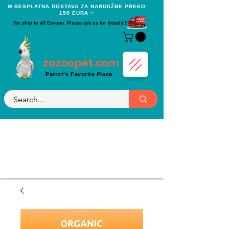
Μ BESPLATNA DOSTAVA ZA NARUDŽBE PREKO
150 EURA ~
We ship to all Europe. Please ask us for details!!!
zazoopet.com
Parrot's Favorite Place