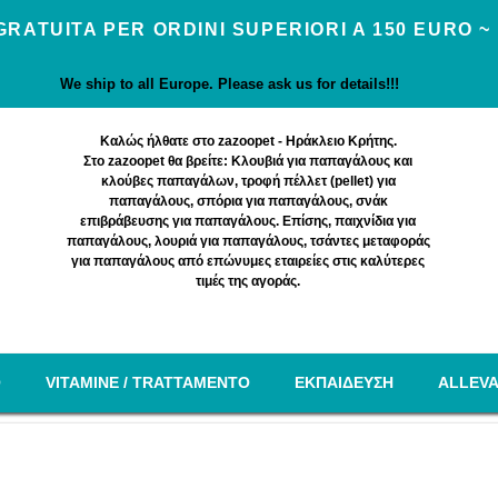
GRATUITA PER ORDINI SUPERIORI A 150 EURO ~
We ship to all Europe. Please ask us for details!!!
Καλώς ήλθατε στο zazoopet - Ηράκλειο Κρήτης.
Στο zazoopet θα βρείτε: Κλουβιά για παπαγάλους και
κλούβες παπαγάλων, τροφή πέλλετ (pellet) για
παπαγάλους, σπόρια για παπαγάλους, σνάκ
επιβράβευσης για παπαγάλους. Επίσης, παιχνίδια για
παπαγάλους, λουριά για παπαγάλους, τσάντες μεταφοράς
για παπαγάλους από επώνυμες εταιρείες στις καλύτερες
τιμές της αγοράς.
O
VITAMINE / TRATTAMENTO
EΚΠΑΙΔΕΥΣΗ
ALLEV