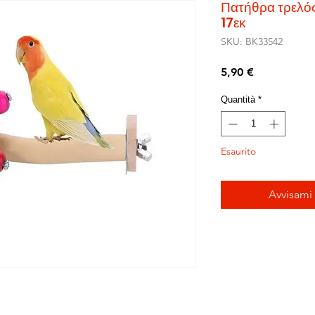
Πατήθρα τρελός
17εκ
SKU: BK33542
Prezzo
5,90 €
Quantità
*
Esaurito
Avvisami