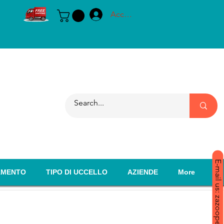
Accedi
E-mail us: zazoopet@yahoo.com
AMENTO
TIPO DI UCCELLO
AZIENDE
More