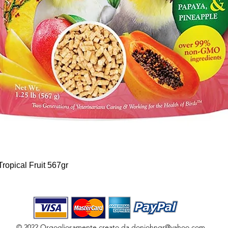
Vista rapida
ropical Fruit 567gr
© 2022 Orgogliosamente creato da
donjohngr@yahoo.com