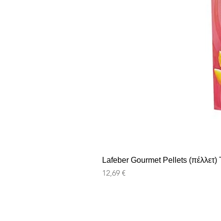
Lafeber Gourmet Pellets (πέλλετ) T
Prezzo
12,69 €