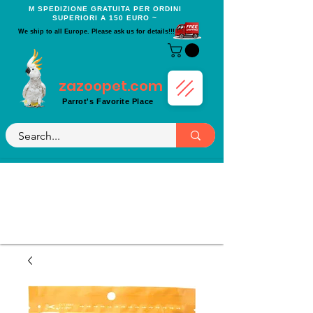
Μ SPEDIZIONE GRATUITA PER ORDINI
SUPERIORI A 150 EURO ~
We ship to all Europe. Please ask us for details!!!
zazoopet.com
Parrot's Favorite Place