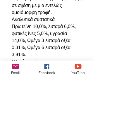
σε σχέση με μια εντελώς
ομοιόμορφη τροφή.
Αναλυτικά συστατικά
Πρωτεΐνη 10,0%, λιπαρά 6,0%,
φυτικές ίνες 5,0%, υγρασία
14,0%, Ωμέγα 3 λιπαρά οξέα
0,31%, Ωμέγα 6 λιπαρά οξέα
3,91%.
Οδηγίες χρήσης
Προσφέρετε τη Garden Veggie
Email
Facebook
YouTube
Nutri-Berries ολόκληρη σε
μεσαίους και μεγάλους
παπαγάλους ή σπασμένη σε
μικρότερα κομμάτια για μικρότερα
είδη. Μπορεί να τοποθετηθεί στο
μπολ τροφής ή σε σημείο
αναζήτησης τροφής, ανάλογα με
τον τρόπο που τρώει και