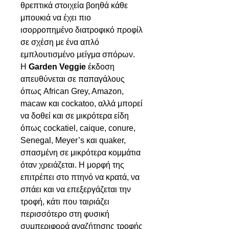
θρεπτικά στοιχεία βοηθά κάθε
μπουκιά να έχει πιο
ισορροπημένο διατροφικό προφίλ
σε σχέση με ένα απλό
εμπλουτισμένο μείγμα σπόρων.
Η
Garden Veggie
έκδοση
απευθύνεται σε παπαγάλους
όπως African Grey, Amazon,
macaw και cockatoo, αλλά μπορεί
να δοθεί και σε μικρότερα είδη
όπως cockatiel, caique, conure,
Senegal, Meyer’s και quaker,
σπασμένη σε μικρότερα κομμάτια
όταν χρειάζεται. Η μορφή της
επιτρέπει στο πτηνό να κρατά, να
σπάει και να επεξεργάζεται την
τροφή, κάτι που ταιριάζει
περισσότερο στη φυσική
συμπεριφορά αναζήτησης τροφής