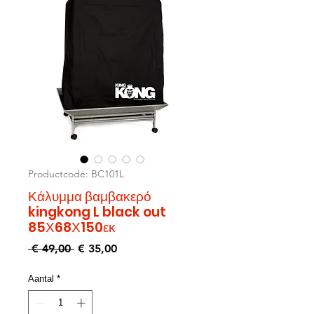
Productcode: BC101L
Κάλυμμα βαμβακερό
kingkong L black out
85Χ68Χ150εκ
Normale
Verkoopprijs
 € 49,00 
€ 35,00
prijs
Aantal
*