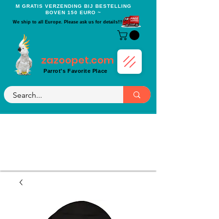
Μ GRATIS VERZENDING BIJ BESTELLING
BOVEN 150 EURO ~
We ship to all Europe. Please ask us for details!!!
zazoopet.com
Parrot's Favorite Place