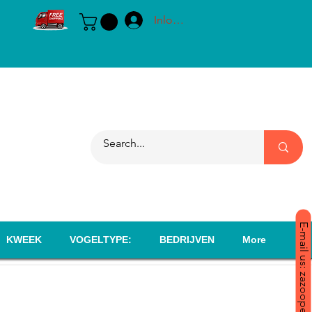
Inloggen
E-mail us: zazoopet@yahoo.com
KWEEK
VOGELTYPE:
BEDRIJVEN
More