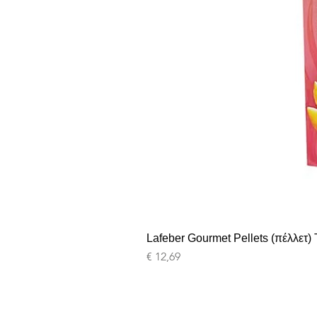
Lafeber Gourmet Pellets (πέλλετ) T
Prijs
€ 12,69