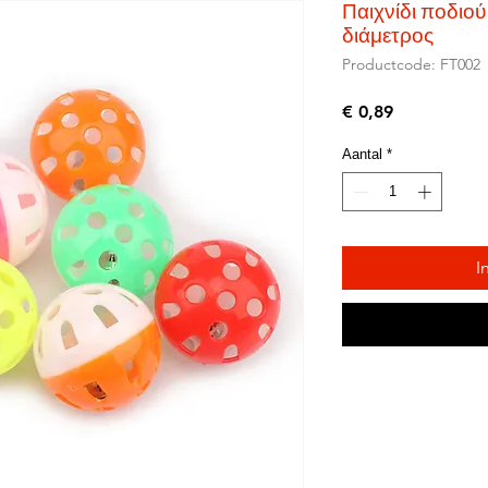
Παιχνίδι ποδιο
διάμετρος
Productcode: FT002
Prijs
€ 0,89
Aantal
*
I