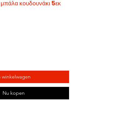
ύ μπάλα κουδουνάκι 5εκ
n winkelwagen
Nu kopen