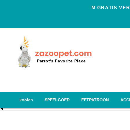
Μ GRATIS VER
zazoopet.com
Parrot's Favorite Place
kooien
SPEELGOED
EETPATROON
ACC