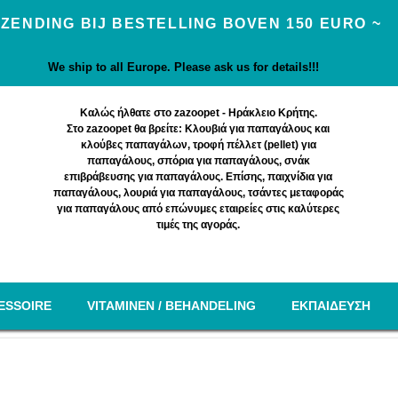
ZENDING BIJ BESTELLING BOVEN 150 EURO ~
We ship to all Europe. Please ask us for details!!!
Καλώς ήλθατε στο zazoopet - Ηράκλειο Κρήτης.
Στο zazoopet θα βρείτε: Κλουβιά για παπαγάλους και
κλούβες παπαγάλων, τροφή πέλλετ (pellet) για
παπαγάλους, σπόρια για παπαγάλους, σνάκ
επιβράβευσης για παπαγάλους. Επίσης, παιχνίδια για
παπαγάλους, λουριά για παπαγάλους, τσάντες μεταφοράς
για παπαγάλους από επώνυμες εταιρείες στις καλύτερες
τιμές της αγοράς.
ESSOIRE
VITAMINEN / BEHANDELING
EΚΠΑΙΔΕΥΣΗ