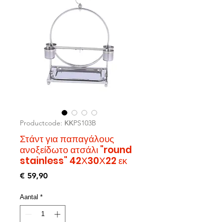
Productcode: ΚΚPS103B
Στάντ για παπαγάλους
ανοξείδωτο ατσάλι "round
stainless" 42Χ30Χ22 εκ
Prijs
€ 59,90
Aantal
*