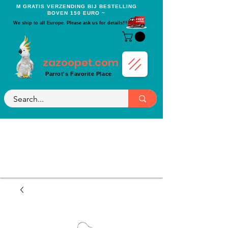
Μ GRATIS VERZENDING BIJ BESTELLING
BOVEN 150 EURO ~
We ship to all Europe. Please ask us for details!!!
zazoopet.com
Parrot's Favorite Place