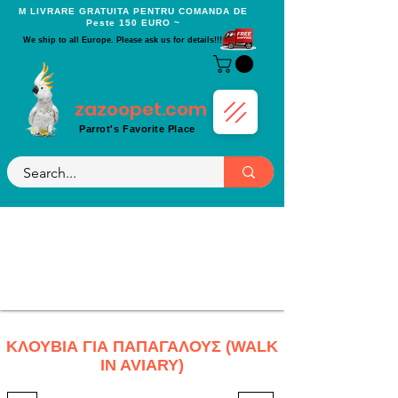
Μ LIVRARE GRATUITA PENTRU COMANDA DE
Peste 150 EURO ~
We ship to all Europe. Please ask us for details!!!
zazoopet.com
Parrot's Favorite Place
ΚΛΟΥΒΙΑ ΓΙΑ ΠΑΠΑΓΑΛΟΥΣ (WALK
IN AVIARY)