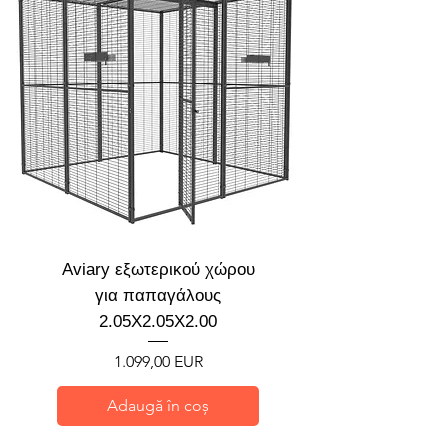
Aviary εξωτερικού χώρου
για παπαγάλους
2.05X2.05X2.00
Preț
1.099,00 EUR
Adaugă în coș