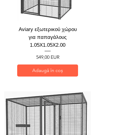
Aviary εξωτερικού χώρου
για παπαγάλους
1.05X1.05X2.00
Preț
549,00 EUR
Adaugă în coș