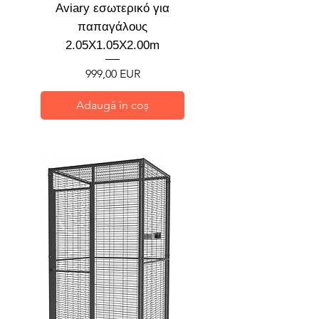
Aviary εσωτερικό για
παπαγάλους
2.05X1.05X2.00m
Preț
999,00 EUR
Adaugă în coș