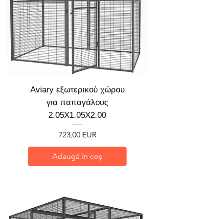
Aviary εξωτερικού χώρου
για παπαγάλους
2.05X1.05X2.00
Preț
723,00 EUR
Adaugă în coș