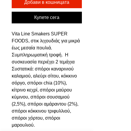
Добави в кошницата
Купете сега
Vita Line Smakers SUPER
FOODS, στικ λιχουδιάς για μικρά
έως μεσαία πουλιά.
Συμπληρωματική τροφή. Η
συσκευασία περιέχει 2 τεμάχια
Συστατικά: σπόροι καναρινιού
καλαμιού, αλεύρι σίτου, κόκκινο
σόργο, σπόροι chia (10%),
κίτρινο κεχρί, σπόροι μαύρου
κύμινου, σπόροι σουσαμιού
(2,5%), σπόροι αμάραντου (2%),
σπόροι κόκκινου τριφυλλιού,
σπόροι χόρτου, σπόροι
μαρουλιού.