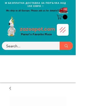
Μ БЕЗПЛАТНА ДОСТАВКА ЗА ПОРЪЧКА НАД
150 ЕВРО ~
We ship to all Europe. Please ask us for details!!!
zazoopet.com
Parrot's Favorite Place