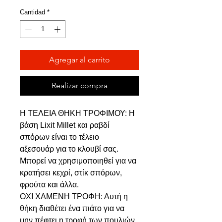
de
oferta
Cantidad
*
Agregar al carrito
Realizar compra
Η ΤΕΛΕΙΑ ΘΗΚΗ ΤΡΟΦΙΜΟΥ: Η
βάση Lixit Millet και ραβδί
σπόρων είναι το τέλειο
αξεσουάρ για το κλουβί σας.
Μπορεί να χρησιμοποιηθεί για να
κρατήσει κεχρί, στίκ σπόρων,
φρούτα και άλλα.
ΟΧΙ ΧΑΜΕΝΗ ΤΡΟΦΗ: Αυτή η
θήκη διαθέτει ένα πιάτο για να
μην πέφτει η τροφή των πουλιών