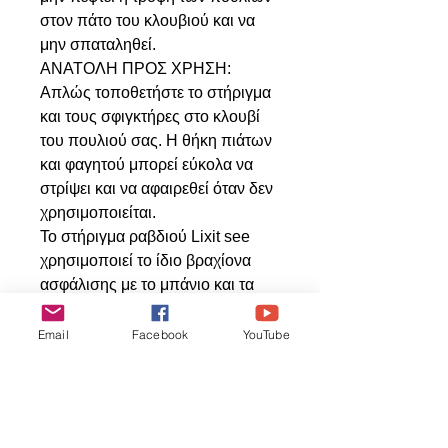
στον πάτο του κλουβιού και να
μην σπαταληθεί.
ΑΝΑΤΟΛΗ ΠΡΟΣ ΧΡΗΣΗ:
Απλώς τοποθετήστε το στήριγμα
και τους σφιγκτήρες στο κλουβί
του πουλιού σας. Η θήκη πιάτων
και φαγητού μπορεί εύκολα να
στρίψει και να αφαιρεθεί όταν δεν
χρησιμοποιείται.
Το στήριγμα ραβδιού Lixit see
χρησιμοποιεί το ίδιο βραχίονα
ασφάλισης με το μπάνιο και τα
μπολ για τα πουλιά μας. Αυτά τα
αξεσουάρ είναι εναλλάξιμα.
Email
Facebook
YouTube
Αμερικάνικο προιόν
Διαστάσεις 10.4 Χ 8.2 εκ