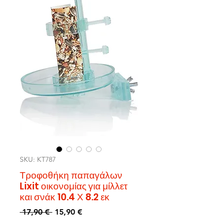
SKU: KT787
Τροφοθήκη παπαγάλων
Lixit οικονομίας για μίλλετ
και σνάκ 10.4 Χ 8.2 εκ
Precio
Precio
 17,90 € 
15,90 €