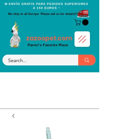
Μ ENVÍO GRATIS PARA PEDIDOS SUPERIORES
A 150 EUROS ~
We ship to all Europe. Please ask us for details!!!
zazoopet.com
Parrot's Favorite Place